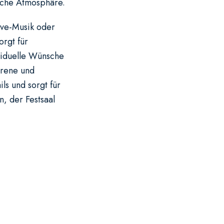
liche Atmosphäre.
ive-Musik oder
rgt für
viduelle Wünsche
hrene und
ls und sorgt für
, der Festsaal