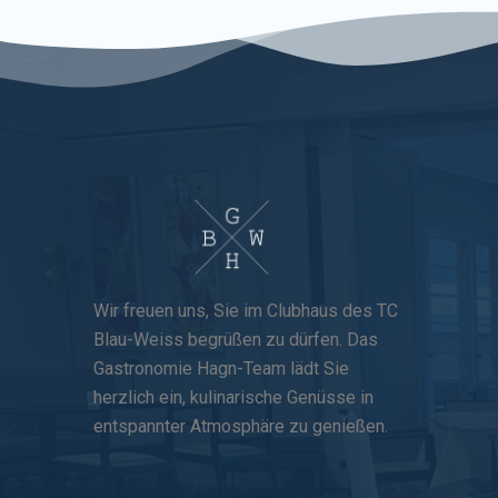
Wir freuen uns, Sie im Clubhaus des TC
Blau-Weiss begrüßen zu dürfen. Das
Gastronomie Hagn-Team lädt Sie
herzlich ein, kulinarische Genüsse in
entspannter Atmosphäre zu genießen.